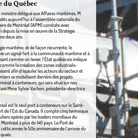
e du Québec
 ministre délégué aux Affaires maritimes, M.
dits aujourd’hui à l’assemblée nationale du
aire de Montréal (APM) constate avec
i depuis la mise en œuvre de la Stratégie
ine deux ans.
gie maritime, et de façon récurrente, le
 un signal fort à la communauté maritime et à
ssant comme un levier, l’État québécois indique
 comme la création des zones industrialo-
ésent afin d’épauler les acteurs du secteur et
niers se mobilisent derrière des projets
rminal à conteneurs, qui sera situé sur nos
laré Mme Sylvie Vachon, présidente-directrice
al est le seul port à conteneurs sur le Saint-
ort de l’Est du Canada. Il compte cinq terminaux
guliers opérés par les leaders mondiaux du
Montréal à plus de 140 pays. Le Port de
ette année le 50e anniversaire de l’arrivée du
 quais.