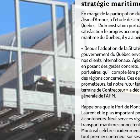
stratégie maritim
En marge de la participation du
Jean d’Amour, à l’étude des cré
Québec, l’Administration portu
satisfaction le progrès accompl
maritime du Québec, il y a à pe
« Depuis l’adoption de la Straté
gouvernement du Québec envoie
nos clients internationaux. Agi
en posant des gestes concrets,
portuaires, qu’il compte être pr
des régions concernées. Ces der
prometteurs, tel notre futur te
terrains de Contrecœur » a déc
générale de l’APM.
Rappelons que le Port de Montré
Laurent et le plus important p
à conteneurs. Neuf services ré
transport maritime connectent 
Montréal célèbre incidemment c
tout premier conteneur sur ses