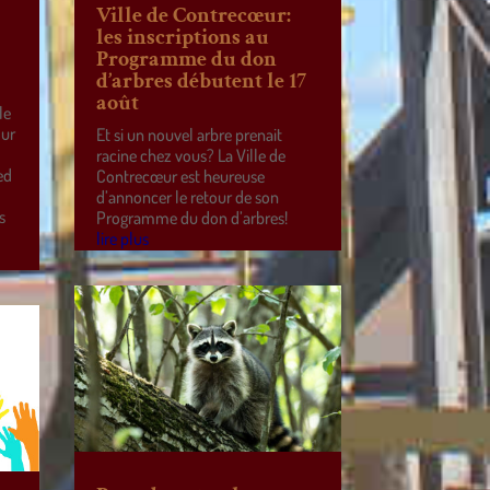
Ville de Contrecœur:
les inscriptions au
Programme du don
d’arbres débutent le 17
août
le
our
Et si un nouvel arbre prenait
racine chez vous? La Ville de
ed
Contrecœur est heureuse
d’annoncer le retour de son
s
Programme du don d’arbres!
lire plus