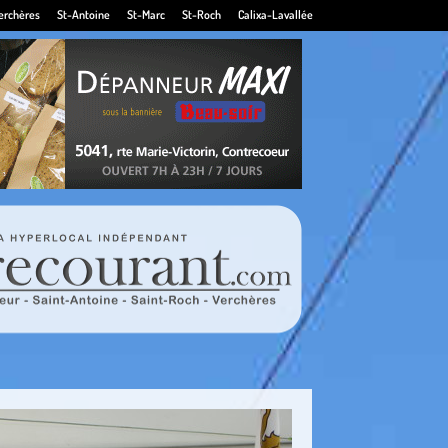
erchères
St-Antoine
St-Marc
St-Roch
Calixa-Lavallée