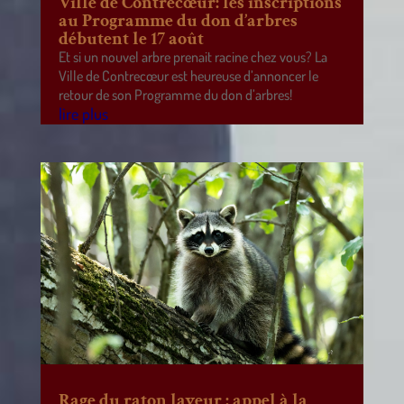
Ville de Contrecœur: les inscriptions
au Programme du don d’arbres
débutent le 17 août
Et si un nouvel arbre prenait racine chez vous? La
Ville de Contrecœur est heureuse d’annoncer le
retour de son Programme du don d’arbres!
lire plus
Rage du raton laveur : appel à la