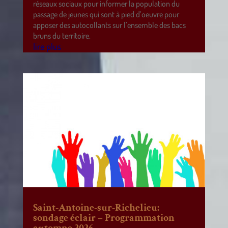
réseaux sociaux pour informer la population du
passage de jeunes qui sont à pied d’oeuvre pour
apposer des autocollants sur l’ensemble des bacs
bruns du territoire.
lire plus
Saint-Antoine-sur-Richelieu:
sondage éclair – Programmation
automne 2026