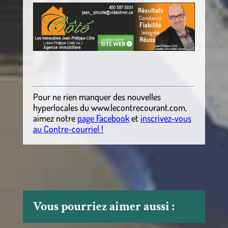
.
Pour ne rien manquer des nouvelles
hyperlocales
du
www.lecontrecourant.com
,
aimez notre
page Facebook
et
inscrivez-vous
au Contre-courriel !
Vous pourriez aimer aussi :