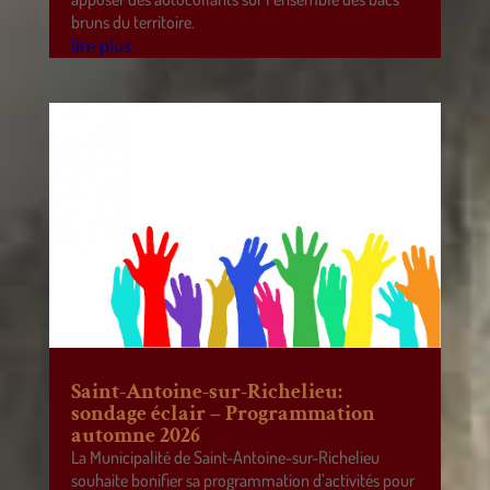
bruns du territoire.
lire plus
Saint-Antoine-sur-Richelieu:
sondage éclair – Programmation
automne 2026
La Municipalité de Saint-Antoine-sur-Richelieu
souhaite bonifier sa programmation d’activités pour