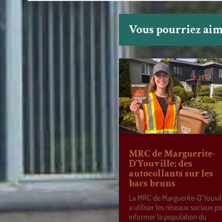
Vous pourriez aime
MRC de Marguerite-
D’Youville: des
autocollants sur les
bacs bruns
La MRC de Marguerite-D’Youvil
a utiliser les réseaux sociaux p
informer la population du