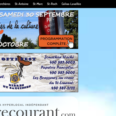
erchères
St-Antoine
St-Marc
St-Roch
Calixa-Lavallée