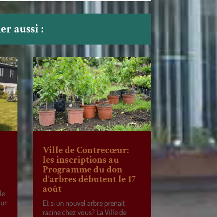
r aussi :
Ville de Contrecœur:
les inscriptions au
Programme du don
d’arbres débutent le 17
août
le
our
Et si un nouvel arbre prenait
racine chez vous? La Ville de