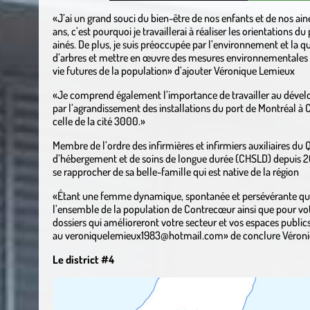
«J’ai un grand souci du bien-être de nos enfants et de nos 
ans, c’est pourquoi je travaillerai à réaliser les orientations du
ainés. De plus, je suis préoccupée par l’environnement et la qual
d’arbres et mettre en œuvre des mesures environnementales p
vie futures de la population» d’ajouter Véronique Lemieux
«Je comprend également l’importance de travailler au dével
par l’agrandissement des installations du port de Montréal à 
celle de la cité 3000.»
Membre de l’ordre des infirmières et infirmiers auxiliaires du 
d’hébergement et de soins de longue durée (CHSLD) depuis 2
se rapprocher de sa belle-famille qui est native de la région
«Étant une femme dynamique, spontanée et persévérante qui aim
l’ensemble de la population de Contrecœur ainsi que pour votr
dossiers qui amélioreront votre secteur et vos espaces public
au veroniquelemieux1983@hotmail.com» de conclure Véroni
Le district #4