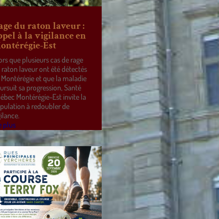
age du raton laveur :
ppel à la vigilance en
ontérégie-Est
ors que plusieurs cas de rage
 raton laveur ont été détectés
 Montérégie et que la maladie
ursuit sa progression, Santé
ébec Montérégie-Est invite la
pulation à redoubler de
gilance.
e plus