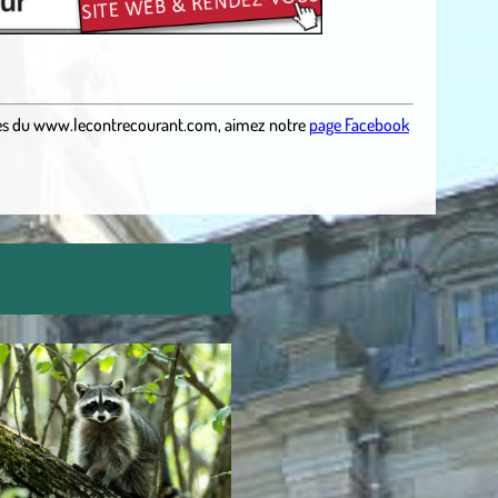
es
du
www.lecontrecourant.com
,
aimez notre
page Facebook