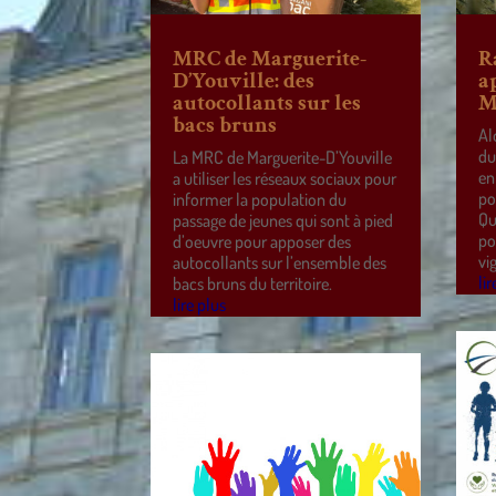
MRC de Marguerite-
R
D’Youville: des
a
autocollants sur les
M
bacs bruns
Al
du
La MRC de Marguerite-D’Youville
en
a utiliser les réseaux sociaux pour
po
informer la population du
Qu
passage de jeunes qui sont à pied
po
d’oeuvre pour apposer des
vi
autocollants sur l’ensemble des
lir
bacs bruns du territoire.
lire plus