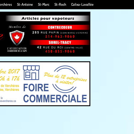
erchères
St-Antoine
St-Marc
St-Roch
Calixa-Lavallée