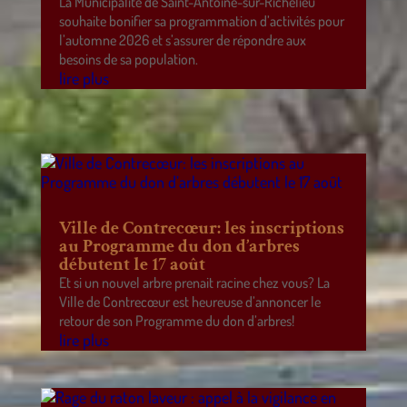
La Municipalité de Saint-Antoine-sur-Richelieu
souhaite bonifier sa programmation d’activités pour
l’automne 2026 et s’assurer de répondre aux
besoins de sa population.
lire plus
Ville de Contrecœur: les inscriptions
au Programme du don d’arbres
débutent le 17 août
Et si un nouvel arbre prenait racine chez vous? La
Ville de Contrecœur est heureuse d’annoncer le
retour de son Programme du don d’arbres!
lire plus