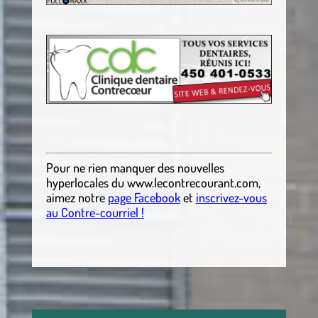
.
.
Pour ne rien manquer des nouvelles
hyperlocales
du
www.lecontrecourant.com
,
aimez notre
page Facebook
et
inscrivez-vous
au Contre-courriel !