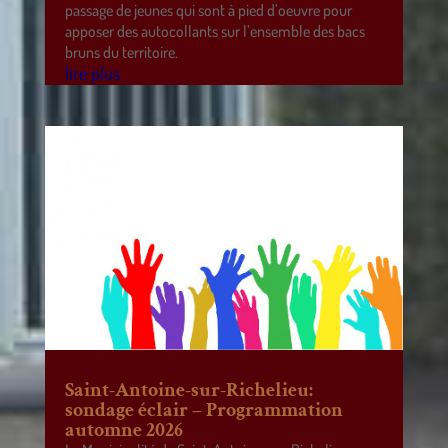
passage de jeunes qui sont à pied d’oeuvre pour
apposer des autocollants sur l’ensemble des bacs
bruns du territoire.
lire plus
Saint-Antoine-sur-Richelieu:
sondage éclair – Programmation
automne 2026