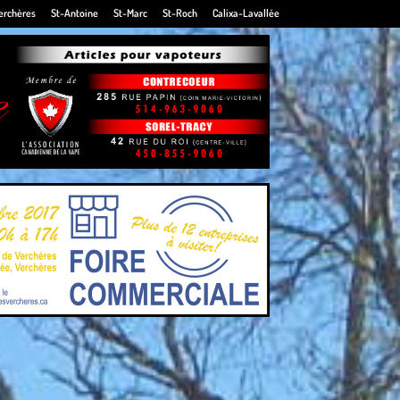
erchères
St-Antoine
St-Marc
St-Roch
Calixa-Lavallée