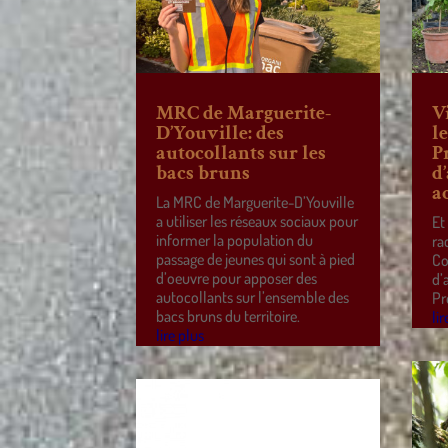
MRC de Marguerite-
V
D’Youville: des
l
autocollants sur les
P
bacs bruns
d
a
La MRC de Marguerite-D’Youville
a utiliser les réseaux sociaux pour
Et
informer la population du
ra
passage de jeunes qui sont à pied
Co
d’oeuvre pour apposer des
d’
autocollants sur l’ensemble des
Pr
bacs bruns du territoire.
lir
lire plus