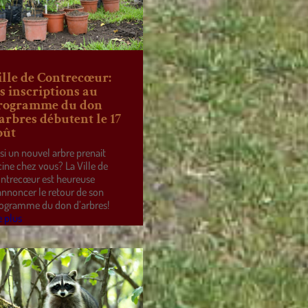
ille de Contrecœur:
es inscriptions au
rogramme du don
’arbres débutent le 17
oût
 si un nouvel arbre prenait
cine chez vous? La Ville de
ntrecœur est heureuse
annoncer le retour de son
ogramme du don d’arbres!
e plus