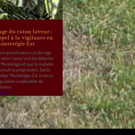
age du raton laveur :
ppel à la vigilance en
ontérégie-Est
ors que plusieurs cas de rage
 raton laveur ont été détectés
 Montérégie et que la maladie
ursuit sa progression, Santé
ébec Montérégie-Est invite la
pulation à redoubler de
gilance.
e plus