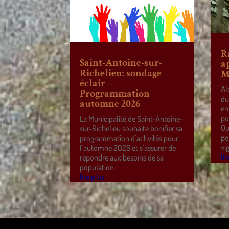
R
Saint-Antoine-sur-
a
Richelieu: sondage
M
éclair –
Al
Programmation
du
automne 2026
en
po
La Municipalité de Saint-Antoine-
Qu
sur-Richelieu souhaite bonifier sa
po
programmation d’activités pour
vi
l’automne 2026 et s’assurer de
lir
répondre aux besoins de sa
population.
lire plus