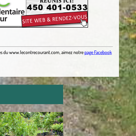
es
du
www.lecontrecourant.com
,
aimez notre
page Facebook