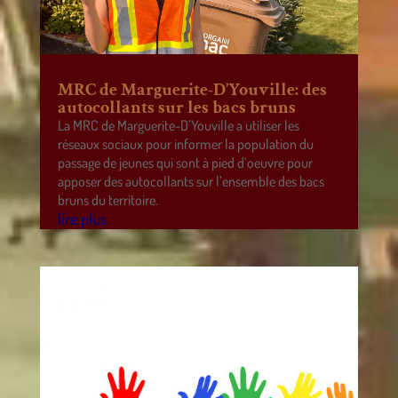
MRC de Marguerite-D’Youville: des
autocollants sur les bacs bruns
La MRC de Marguerite-D’Youville a utiliser les
réseaux sociaux pour informer la population du
passage de jeunes qui sont à pied d’oeuvre pour
apposer des autocollants sur l’ensemble des bacs
bruns du territoire.
lire plus