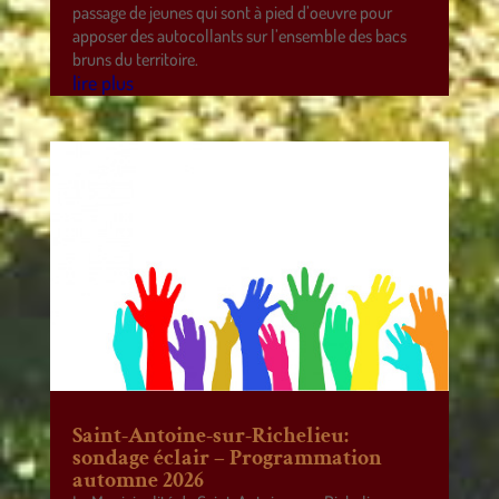
passage de jeunes qui sont à pied d’oeuvre pour
apposer des autocollants sur l’ensemble des bacs
bruns du territoire.
lire plus
Saint-Antoine-sur-Richelieu:
sondage éclair – Programmation
automne 2026