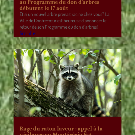
au Programme du don d’arbres
débutent le 17 août
Et si un nouvel arbre prenait racine chez vous? La
Ville de Contrecœur est heureuse d’annoncer le
retour de son Programme du don d’arbres!
lire plus
Rage du raton laveur : appel à la
vigilance en Montérégie-Est