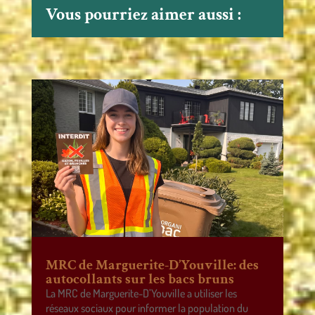
Vous pourriez aimer aussi :
MRC de Marguerite-D’Youville: des
autocollants sur les bacs bruns
La MRC de Marguerite-D’Youville a utiliser les
réseaux sociaux pour informer la population du