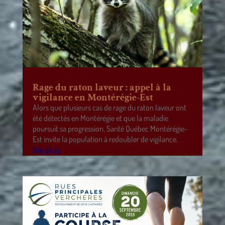
Rage du raton laveur : appel à la
vigilance en Montérégie-Est
Alors que plusieurs cas de rage du raton laveur ont
été détectés en Montérégie et que la maladie
poursuit sa progression, Santé Québec Montérégie-
Est invite la population à redoubler de vigilance.
lire plus