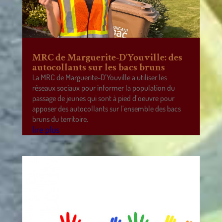
MRC de Marguerite-D’Youville: des
autocollants sur les bacs bruns
La MRC de Marguerite-D’Youville a utiliser les
réseaux sociaux pour informer la population du
passage de jeunes qui sont à pied d’oeuvre pour
apposer des autocollants sur l’ensemble des bacs
bruns du territoire.
lire plus