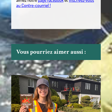
aimez notre
page Facebook
et
inscrivez-vous
au Contre-courriel !
Vous pourriez aimer aussi :