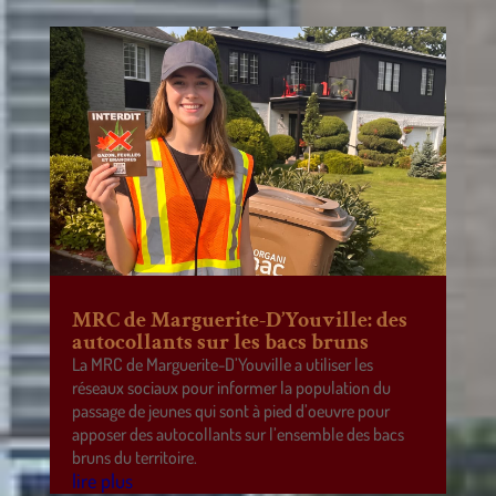
MRC de Marguerite-D’Youville: des
autocollants sur les bacs bruns
La MRC de Marguerite-D’Youville a utiliser les
réseaux sociaux pour informer la population du
passage de jeunes qui sont à pied d’oeuvre pour
apposer des autocollants sur l’ensemble des bacs
bruns du territoire.
lire plus