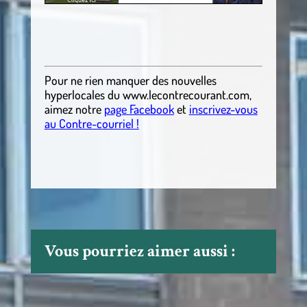
.
.
Pour ne rien manquer des nouvelles
hyperlocales
du
www.lecontrecourant.com
,
aimez notre
page Facebook
et
inscrivez-vous
au Contre-courriel !
Vous pourriez aimer aussi :