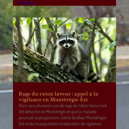
lire plus
Rage du raton laveur : appel à la
vigilance en Montérégie-Est
Alors que plusieurs cas de rage du raton laveur ont
été détectés en Montérégie et que la maladie
poursuit sa progression, Santé Québec Montérégie-
Est invite la population à redoubler de vigilance.