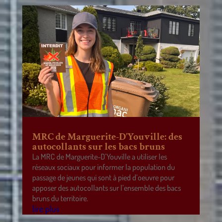
MRC de Marguerite-D’Youville: des
autocollants sur les bacs bruns
La MRC de Marguerite-D’Youville a utiliser les
réseaux sociaux pour informer la population du
passage de jeunes qui sont à pied d’oeuvre pour
apposer des autocollants sur l’ensemble des bacs
bruns du territoire.
lire plus