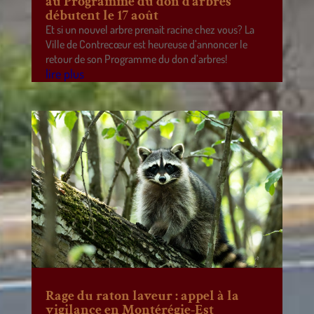
au Programme du don d’arbres
débutent le 17 août
Et si un nouvel arbre prenait racine chez vous? La
Ville de Contrecœur est heureuse d’annoncer le
retour de son Programme du don d’arbres!
lire plus
Rage du raton laveur : appel à la
vigilance en Montérégie-Est