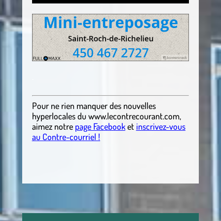
.
.
Pour ne rien manquer des nouvelles
hyperlocales
du
www.lecontrecourant.com
,
aimez notre
page Facebook
et
inscrivez-vous
au Contre-courriel !