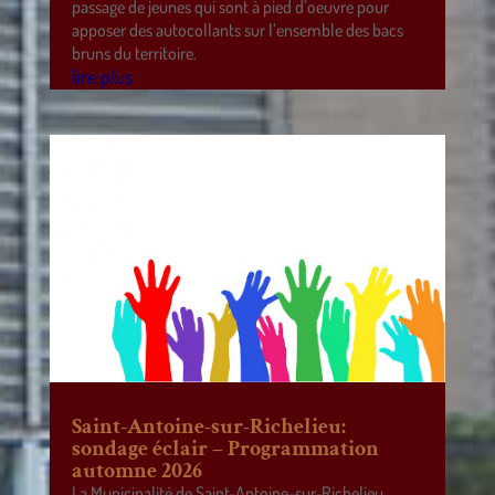
passage de jeunes qui sont à pied d’oeuvre pour
apposer des autocollants sur l’ensemble des bacs
bruns du territoire.
lire plus
Saint-Antoine-sur-Richelieu:
sondage éclair – Programmation
automne 2026
La Municipalité de Saint-Antoine-sur-Richelieu