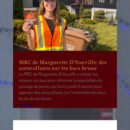
MRC de Marguerite-D’Youville: des
autocollants sur les bacs bruns
La MRC de Marguerite-D’Youville a utiliser les
réseaux sociaux pour informer la population du
passage de jeunes qui sont à pied d’oeuvre pour
apposer des autocollants sur l’ensemble des bacs
bruns du territoire.
lire plus