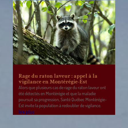
Rage du raton laveur : appel à la
vigilance en Montérégie-Est
Alors que plusieurs cas de rage du raton laveur ont
été détectés en Montérégie et que la maladie
poursuit sa progression, Santé Québec Montérégie-
Est invite la population à redoubler de vigilance.
lire plus