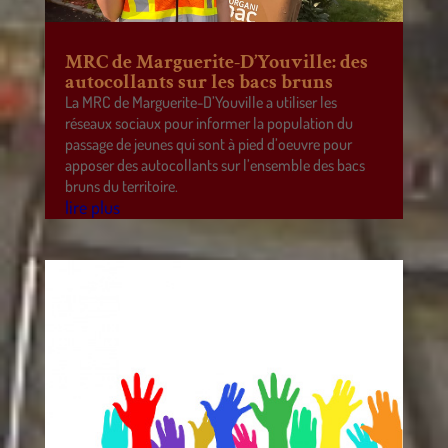
MRC de Marguerite-D’Youville: des
autocollants sur les bacs bruns
La MRC de Marguerite-D’Youville a utiliser les
réseaux sociaux pour informer la population du
passage de jeunes qui sont à pied d’oeuvre pour
apposer des autocollants sur l’ensemble des bacs
bruns du territoire.
lire plus