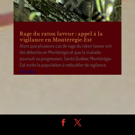
Rage du raton laveur : appel à la
vigilance en Montérégie-Est
Alors que plusieurs cas de rage du raton laveur ont
été détectés en Montérégie et que la maladie
poursuit sa progression, Santé Québec Montérégie-
Est invite la population à redoubler de vigilance.
lire plus
Design de
Elegant Themes
| Propulsé par