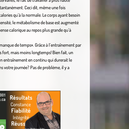
valles, le fait de travailler à plus haute
stantanément. Ceci dit, même une fois
calories qu’à la normale. Le corps ayant besoin
intensité, le métabolisme de base est augmenté
pense calorique au repos plus grande qu’à
le manque de temps». Grâce à l’entraînement par
us fort, mais moins longtemps! Bien fait, un
un entraînement en continu qui durerait le
s votre journée? Pas de problème, il y a