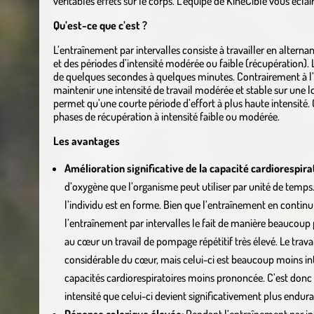
véritables effets sur le corps. L’équipe de KinéCible vous éclaire
Qu’est-ce que c’est ?
L’entraînement par intervalles consiste à travailler en alterna
et des périodes d’intensité modérée ou faible (récupération). 
de quelques secondes à quelques minutes. Contrairement à l’e
maintenir une intensité de travail modérée et stable sur une l
permet qu’une courte période d’effort à plus haute intensité.
phases de récupération à intensité faible ou modérée.
Les avantages
Amélioration significative de la capacité cardiorespira
d’oxygène que l’organisme peut utiliser par unité de temps.
l’individu est en forme. Bien que l’entraînement en contin
l’entraînement par intervalles le fait de manière beaucoup pl
au cœur un travail de pompage répétitif très élevé. Le travai
considérable du cœur, mais celui-ci est beaucoup moins in
capacités cardiorespiratoires moins prononcée. C’est donc e
intensité que celui-ci devient significativement plus endur