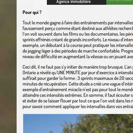
Pour qui ?
Tout le monde gagne à faire des entraînements par intervalle
faussement perçu comme étant destiné aux athlètes recherc
l’on voit souvent dans les films ou les documentaires, les pér
sprints effrénés créant de grands inconforts. Le niveau d’intens
exemple, un débutant à la course peut pratiquer les interval
de jogging léger à des périodes de marche confortable. Progr
niveau de difficulté en augmentant la vitesse ou en jouant ave
Ceci dit, il ne faut pas s’y initier de manière trop brusque. L’
Ontario a révélé qu’UNE MINUTE par jour d’exercice à intensit
suffirait pour garder la forme ; 3 sprints maximaux de 20 sec
minutes de récupération. Cette étude a créé une vague d’intérê
exemple d’entraînement miracle n’est pas pour tout le monde
atteindre ces intensités extrêmes. En somme, il faut écouter 
et éviter de se laisser flouer par tout ce que l’on voit dans l
pour savoir comment appliquer les intervalles dans vos ent