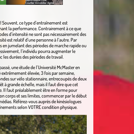
s! Souvent, ce type d’entraînement est
hant la performance. Contrairement à ce que
iodes d’intensité ne sont pas nécessairement des
ité est relatif d’une personne à l’autre. Par
les en jumelant des périodes de marche rapide ou
essivement, l’individu pourra augmenter le
c les durées des périodes de travail.
an passé, une étude de l’Université McMaster en
é extrêmement élevée, 3 fois par semaine,
ondes sur vélo stationnaire, entrecoupés de deux
t à grande échelle, mais il faut dire que cet
. Il faut préalablement être en forme pour
son corps et ses limites, commencer par le début
es médias. Référez-vous auprès de kinésiologues
raînements selon VOTRE condition physique.