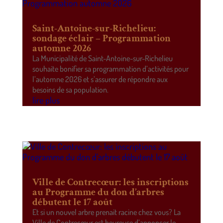
Saint-Antoine-sur-Richelieu:
sondage éclair – Programmation
automne 2026
La Municipalité de Saint-Antoine-sur-Richelieu
souhaite bonifier sa programmation d’activités pour
l’automne 2026 et s’assurer de répondre aux
besoins de sa population.
lire plus
Ville de Contrecœur: les inscriptions
au Programme du don d’arbres
débutent le 17 août
Et si un nouvel arbre prenait racine chez vous? La
Ville de Contrecœur est heureuse d’annoncer le