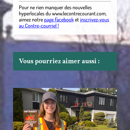
Pour ne rien manquer des nouvelles
hyperlocales
du
www.lecontrecourant.com
,
aimez notre
page Facebook
et
inscrivez-vous
au Contre-courriel !
Vous pourriez aimer aussi :