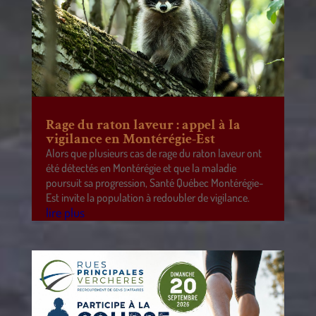
Rage du raton laveur : appel à la
vigilance en Montérégie-Est
Alors que plusieurs cas de rage du raton laveur ont
été détectés en Montérégie et que la maladie
poursuit sa progression, Santé Québec Montérégie-
Est invite la population à redoubler de vigilance.
lire plus