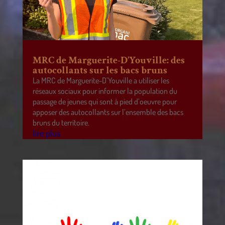
MRC de Marguerite-D’Youville: des
autocollants sur les bacs bruns
La MRC de Marguerite-D’Youville a utiliser les
réseaux sociaux pour informer la population du
passage de jeunes qui sont à pied d’oeuvre pour
apposer des autocollants sur l’ensemble des bacs
bruns du territoire.
lire plus