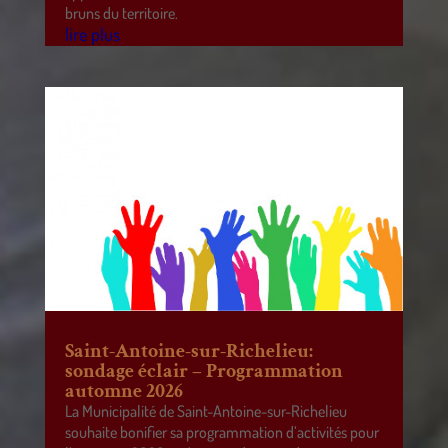
bruns du territoire.
lire plus
Saint-Antoine-sur-Richelieu:
sondage éclair – Programmation
automne 2026
La Municipalité de Saint-Antoine-sur-Richelieu
souhaite bonifier sa programmation d’activités pour