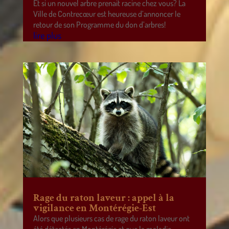
Et si un nouvel arbre prenait racine chez vous? La
Ville de Contrecœur est heureuse d’annoncer le
retour de son Programme du don d’arbres!
lire plus
Rage du raton laveur : appel à la
vigilance en Montérégie-Est
Alors que plusieurs cas de rage du raton laveur ont
été détectés en Montérégie et que la maladie