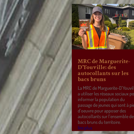
MRC de Marguerite-
D’Youville: des
autocollants sur les
bacs bruns
La MRC de Marguerite-D’Youvil
a utiliser les réseaux sociaux p
informer la population du
passage de jeunes qui sont à pi
d’oeuvre pour apposer des
autocollants sur l’ensemble de
bacs bruns du territoire.
lire plus