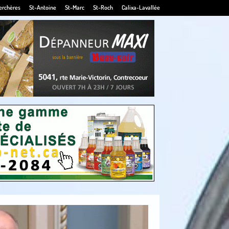
erchères
St-Antoine
St-Marc
St-Roch
Calixa-Lavallée