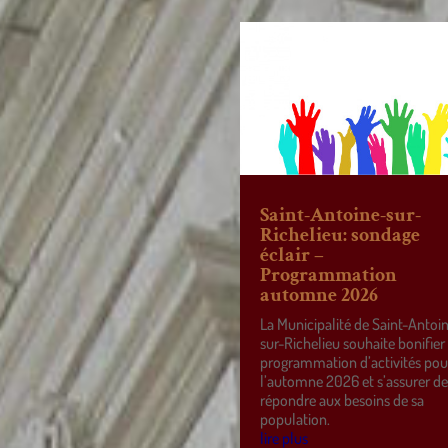
Saint-Antoine-sur-
Richelieu: sondage
éclair –
Programmation
automne 2026
La Municipalité de Saint-Antoi
sur-Richelieu souhaite bonifier
programmation d’activités pou
l’automne 2026 et s’assurer d
répondre aux besoins de sa
population.
lire plus