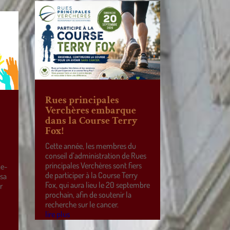
Rues principales
Verchères embarque
dans la Course Terry
Fox!
Cette année, les membres du
conseil d’administration de Rues
principales Verchères sont fiers
ne-
de participer à la Course Terry
 sa
Fox, qui aura lieu le 20 septembre
r
prochain, afin de soutenir la
e
recherche sur le cancer.
lire plus