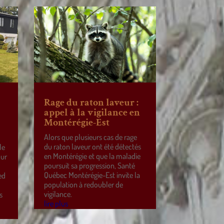
Rage du raton laveur :
appel à la vigilance en
Montérégie-Est
Alors que plusieurs cas de rage
du raton laveur ont été détectés
le
en Montérégie et que la maladie
our
poursuit sa progression, Santé
Québec Montérégie-Est invite la
ed
population à redoubler de
vigilance.
s
lire plus