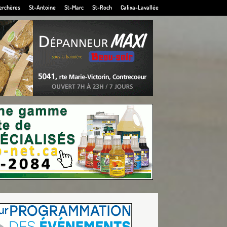
erchères
St-Antoine
St-Marc
St-Roch
Calixa-Lavallée