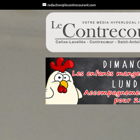
redaction@lecontrecourant.com