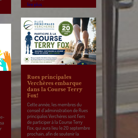
lire plus
Rues principales
Verchères embarque
dans la Course Terry
Fox!
Cette année, les membres du
conseil d’administration de Rues
principales Verchères sont fiers
ne-
de participer à la Course Terry
 sa
Fox, qui aura lieu le 20 septembre
r
prochain, afin de soutenir la
e