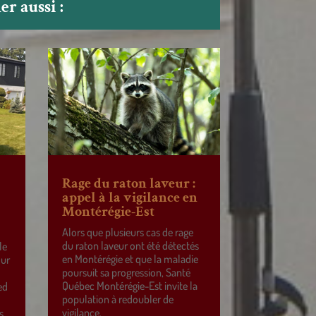
r aussi :
Rage du raton laveur :
appel à la vigilance en
Montérégie-Est
Alors que plusieurs cas de rage
du raton laveur ont été détectés
le
en Montérégie et que la maladie
our
poursuit sa progression, Santé
Québec Montérégie-Est invite la
ed
population à redoubler de
vigilance.
s