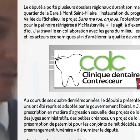
Le député a porté plusieurs dossiers régionaux durant son man
quartier de la Gare à Mont Saint-Hilaire, l’instauration du pr
Vallée du Richelieu, le projet
Dans ma rue, on joue
, l’obtentio
pour la patinoire réfrigérée à McMasterville. « Il s’agit là d’e
d’ici. J’ai travaillé en collaboration avec les gens du milieu,
et les acteurs économiques afin d’améliorer la qualité de vie d
Au cours de ses quatre dernières années, le député a présenté
uns ont été repris et adoptés par le gouvernement libéral. « J’
prescription en matière d’agression sexuelle, des projets de loi 
des juges administratifs, des petites créances, un projet de loi 
présomption de paternité pour les conjoints de fait décédés, sur
préarrangement funéraire » d’énumérer le député.