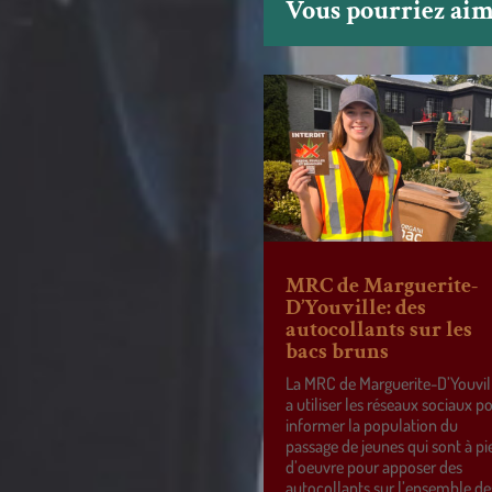
Vous pourriez aime
MRC de Marguerite-
D’Youville: des
autocollants sur les
bacs bruns
La MRC de Marguerite-D’Youvil
a utiliser les réseaux sociaux p
informer la population du
passage de jeunes qui sont à pi
d’oeuvre pour apposer des
autocollants sur l’ensemble de