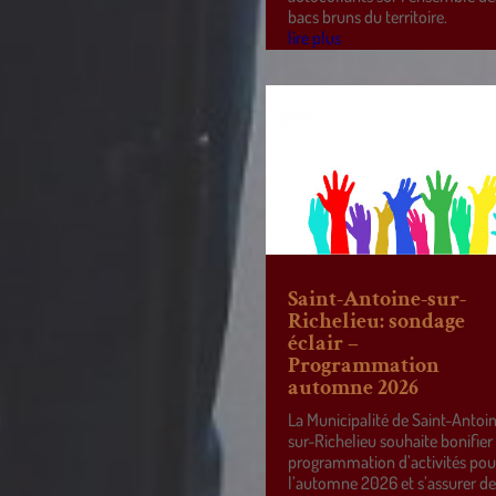
bacs bruns du territoire.
lire plus
Saint-Antoine-sur-
Richelieu: sondage
éclair –
Programmation
automne 2026
La Municipalité de Saint-Antoi
sur-Richelieu souhaite bonifier
programmation d’activités pou
l’automne 2026 et s’assurer d