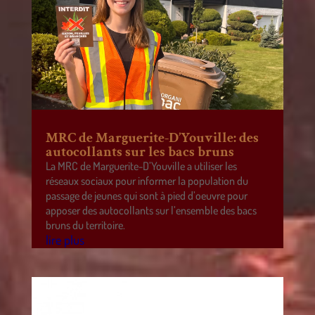
MRC de Marguerite-D’Youville: des
autocollants sur les bacs bruns
La MRC de Marguerite-D’Youville a utiliser les
réseaux sociaux pour informer la population du
passage de jeunes qui sont à pied d’oeuvre pour
apposer des autocollants sur l’ensemble des bacs
bruns du territoire.
lire plus