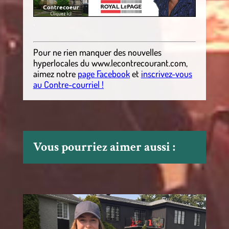
.
Pour ne rien manquer des nouvelles
hyperlocales
du
www.lecontrecourant.com
,
aimez notre
page Facebook
et
inscrivez-vous
au Contre-courriel !
Vous pourriez aimer aussi :