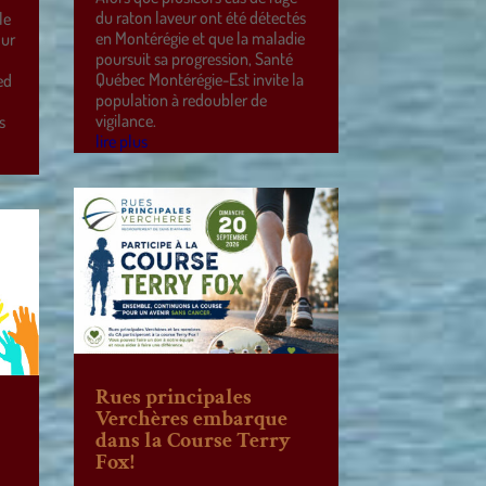
du raton laveur ont été détectés
le
en Montérégie et que la maladie
our
poursuit sa progression, Santé
Québec Montérégie-Est invite la
ed
population à redoubler de
vigilance.
s
lire plus
Rues principales
Verchères embarque
dans la Course Terry
Fox!