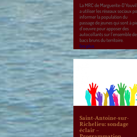
La MRC de Marguerite-D’Youvil
a utiliser les réseaux sociaux p
informer la population du
passage de jeunes qui sont à pi
d’oeuvre pour apposer des
autocollants sur l’ensemble de
bacs bruns du territoire.
lire plus
Saint-Antoine-sur-
Richelieu: sondage
éclair –
Programmation