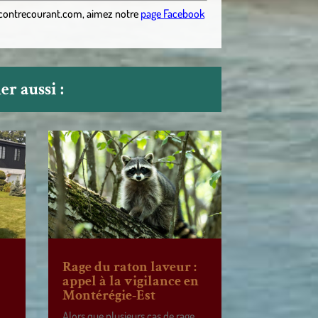
contrecourant.com
,
aimez notre
page Facebook
r aussi :
Rage du raton laveur :
appel à la vigilance en
Montérégie-Est
Alors que plusieurs cas de rage