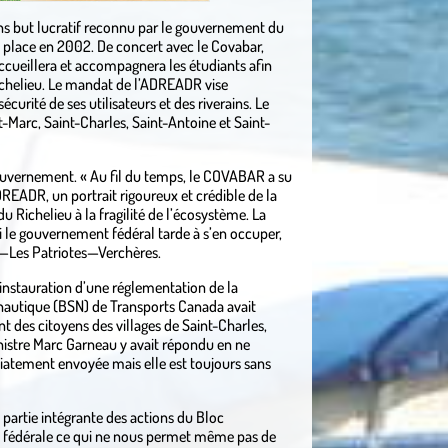
ns but lucratif reconnu par le gouvernement du
n place en 2002. De concert avec le Covabar,
ccueillera et accompagnera les étudiants afin
 Richelieu. Le mandat de l’ADREADR vise
écurité de ses utilisateurs et des riverains. Le
nt-Marc, Saint-Charles, Saint-Antoine et Saint-
 gouvernement. « Au fil du temps, le COVABAR a su
DREADR, un portrait rigoureux et crédible de la
du Richelieu à la fragilité de l’écosystème. La
si le gouvernement fédéral tarde à s’en occuper,
r—Les Patriotes—Verchères.
’instauration d’une réglementation de la
té nautique (BSN) de Transports Canada avait
nt des citoyens des villages de Saint-Charles,
nistre Marc Garneau y avait répondu en ne
édiatement envoyée mais elle est toujours sans
partie intégrante des actions du Bloc
ion fédérale ce qui ne nous permet même pas de