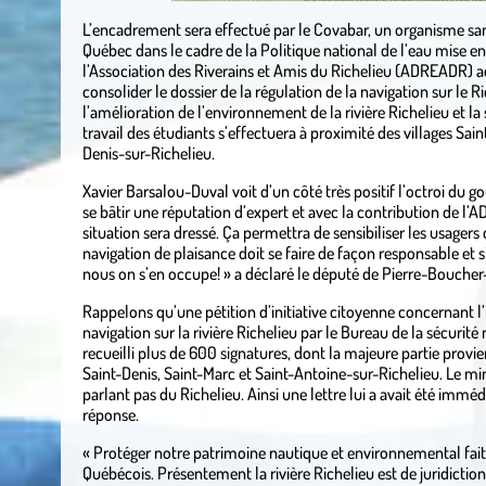
L’encadrement sera effectué par le Covabar, un organisme sa
Québec dans le cadre de la Politique national de l’eau mise e
l’Association des Riverains et Amis du Richelieu (ADREADR) a
consolider le dossier de la régulation de la navigation sur le
l’amélioration de l’environnement de la rivière Richelieu et la s
travail des étudiants s’effectuera à proximité des villages Sai
Denis-sur-Richelieu.
Xavier Barsalou-Duval voit d’un côté très positif l’octroi du
se bâtir une réputation d’expert et avec la contribution de l’A
situation sera dressé. Ça permettra de sensibiliser les usagers 
navigation de plaisance doit se faire de façon responsable et 
nous on s’en occupe! » a déclaré le député de Pierre-Bouche
Rappelons qu’une pétition d’initiative citoyenne concernant l
navigation sur la rivière Richelieu par le Bureau de la sécuri
recueilli plus de 600 signatures, dont la majeure partie provie
Saint-Denis, Saint-Marc et Saint-Antoine-sur-Richelieu. Le mi
parlant pas du Richelieu. Ainsi une lettre lui a avait été imm
réponse.
« Protéger notre patrimoine nautique et environnemental fait 
Québécois. Présentement la rivière Richelieu est de juridict