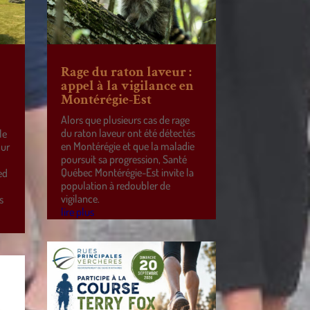
Rage du raton laveur :
appel à la vigilance en
Montérégie-Est
Alors que plusieurs cas de rage
du raton laveur ont été détectés
le
en Montérégie et que la maladie
our
poursuit sa progression, Santé
Québec Montérégie-Est invite la
ed
population à redoubler de
vigilance.
s
lire plus