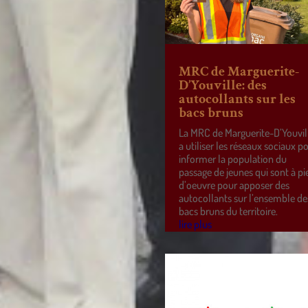
MRC de Marguerite-
D’Youville: des
autocollants sur les
bacs bruns
La MRC de Marguerite-D’Youvil
a utiliser les réseaux sociaux p
informer la population du
passage de jeunes qui sont à pi
d’oeuvre pour apposer des
autocollants sur l’ensemble de
bacs bruns du territoire.
lire plus