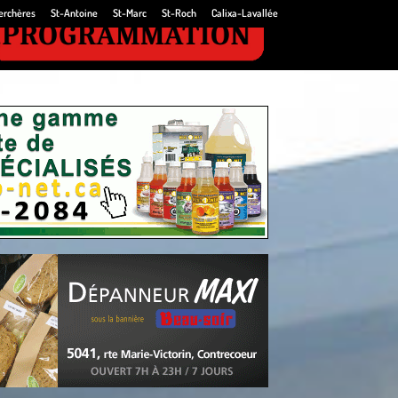
erchères
St-Antoine
St-Marc
St-Roch
Calixa-Lavallée