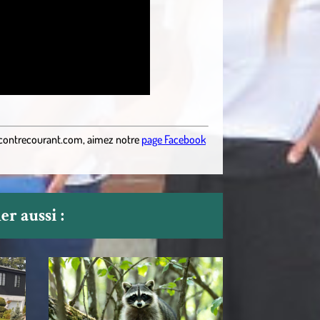
contrecourant.com
,
aimez notre
page Facebook
r aussi :