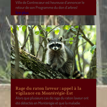
Ville de Contrecœur est heureuse d’annoncer le
retour de son Programme du don d’arbres!
lire plus
Rage du raton laveur : appel à la
vigilance en Montérégie-Est
Alors que plusieurs cas de rage du raton laveur ont
été détectés en Montérégie et que la maladie