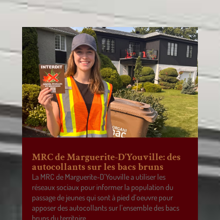
MRC de Marguerite-D’Youville: des
autocollants sur les bacs bruns
La MRC de Marguerite-D’Youville a utiliser les
réseaux sociaux pour informer la population du
passage de jeunes qui sont à pied d’oeuvre pour
apposer des autocollants sur l’ensemble des bacs
bruns du territoire.