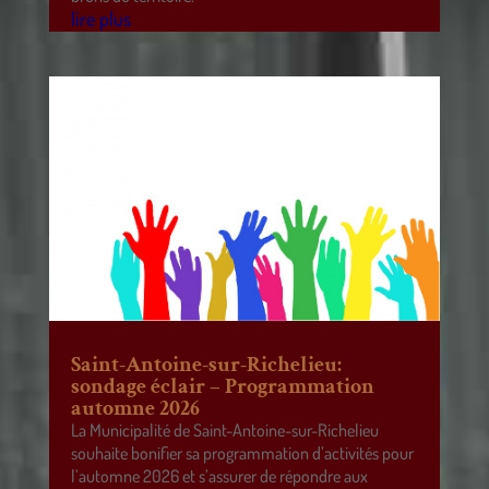
lire plus
Saint-Antoine-sur-Richelieu:
sondage éclair – Programmation
automne 2026
La Municipalité de Saint-Antoine-sur-Richelieu
souhaite bonifier sa programmation d’activités pour
l’automne 2026 et s’assurer de répondre aux