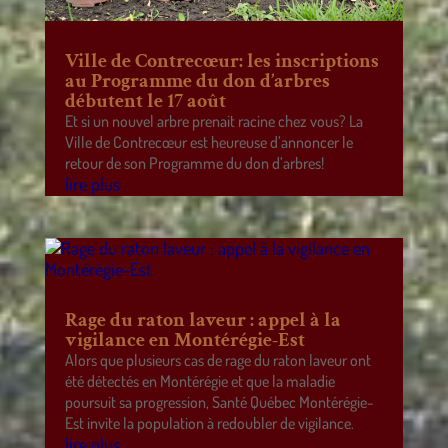
Ville de Contrecœur: les inscriptions
au Programme du don d’arbres
débutent le 17 août
Et si un nouvel arbre prenait racine chez vous? La
Ville de Contrecœur est heureuse d’annoncer le
retour de son Programme du don d’arbres!
lire plus
Rage du raton laveur : appel à la
vigilance en Montérégie-Est
Alors que plusieurs cas de rage du raton laveur ont
été détectés en Montérégie et que la maladie
poursuit sa progression, Santé Québec Montérégie-
Est invite la population à redoubler de vigilance.
lire plus