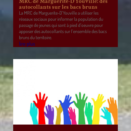
MRC de Marguerite-D’Youville: des
autocollants sur les bacs bruns
La MRC de Marguerite-D’Youville a utiliser les
réseaux sociaux pour informer la population du
passage de jeunes qui sont à pied d’oeuvre pour
apposer des autocollants sur l’ensemble des bacs
bruns du territoire.
lire plus