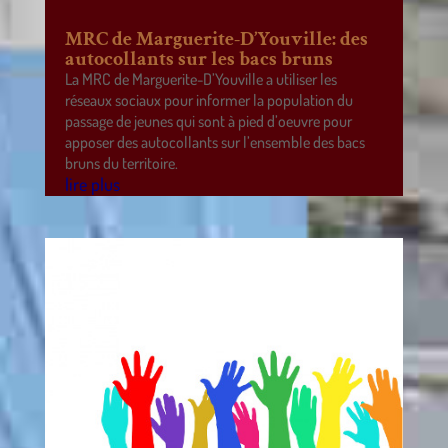
MRC de Marguerite-D’Youville: des
autocollants sur les bacs bruns
La MRC de Marguerite-D’Youville a utiliser les
réseaux sociaux pour informer la population du
passage de jeunes qui sont à pied d’oeuvre pour
apposer des autocollants sur l’ensemble des bacs
bruns du territoire.
lire plus