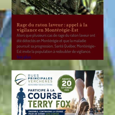
Rage du raton laveur : appel à la
vigilance en Montérégie-Est
Alors que plusieurs cas de rage du raton laveur ont
été détectés en Montérégie et que la maladie
poursuit sa progression, Santé Québec Montérégie-
Est invite la population à redoubler de vigilance.
lire plus