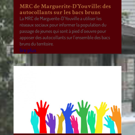
MRC de Marguerite-D’Youville: des
autocollants sur les bacs bruns
La MRC de Marguerite-D’Youville a utiliser les
réseaux sociaux pour informer la population du
passage de jeunes qui sont à pied d’oeuvre pour
apposer des autocollants sur l’ensemble des bacs
bruns du territoire.
lire plus