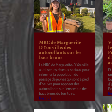
MRC de Marguerite-
V
D’Youville: des
l
autocollants sur les
P
bacs bruns
d
a
La MRC de Marguerite-D’Youville
a utiliser les réseaux sociaux pour
Et
informer la population du
ra
passage de jeunes qui sont à pied
Co
d’oeuvre pour apposer des
d’
autocollants sur l’ensemble des
Pr
bacs bruns du territoire.
lir
lire plus