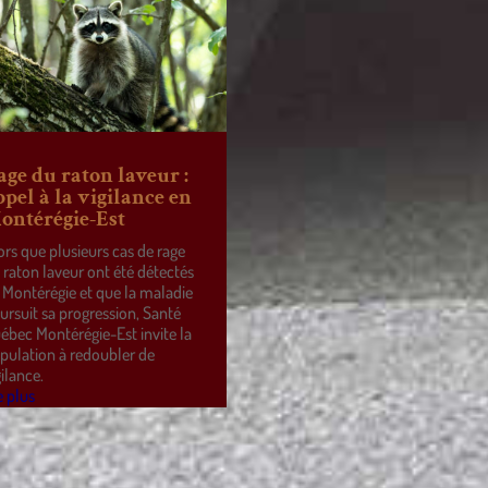
age du raton laveur :
ppel à la vigilance en
ontérégie-Est
ors que plusieurs cas de rage
 raton laveur ont été détectés
 Montérégie et que la maladie
ursuit sa progression, Santé
ébec Montérégie-Est invite la
pulation à redoubler de
gilance.
e plus