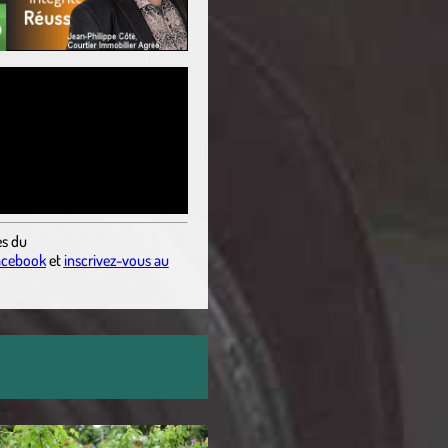
es
du
acebook
et
inscrivez-vous au