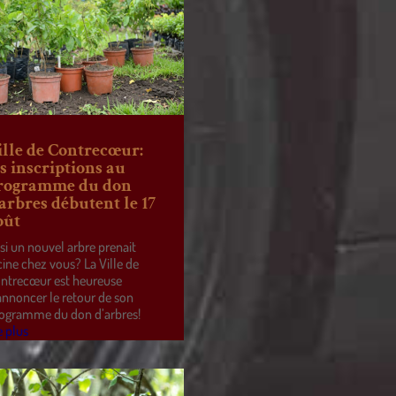
ille de Contrecœur:
es inscriptions au
rogramme du don
’arbres débutent le 17
oût
 si un nouvel arbre prenait
cine chez vous? La Ville de
ntrecœur est heureuse
annoncer le retour de son
ogramme du don d’arbres!
e plus