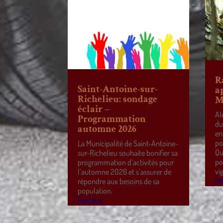
R
Saint-Antoine-sur-
a
Richelieu: sondage
M
éclair –
Al
Programmation
du
automne 2026
en
po
La Municipalité de Saint-Antoine-
Qu
sur-Richelieu souhaite bonifier sa
po
programmation d’activités pour
vi
l’automne 2026 et s’assurer de
lir
répondre aux besoins de sa
population.
lire plus