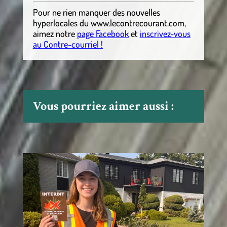
Pour ne rien manquer des nouvelles
hyperlocales
du
www.lecontrecourant.com
,
aimez notre
page Facebook
et
inscrivez-vous
au Contre-courriel !
Vous pourriez aimer aussi :