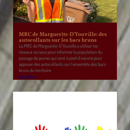
MRC de Marguerite-D’Youville: des
autocollants sur les bacs bruns
La MRC de Marguerite-D’Youville a utiliser les
réseaux sociaux pour informer la population du
passage de jeunes qui sont à pied d’oeuvre pour
apposer des autocollants sur l’ensemble des bacs
bruns du territoire.
lire plus