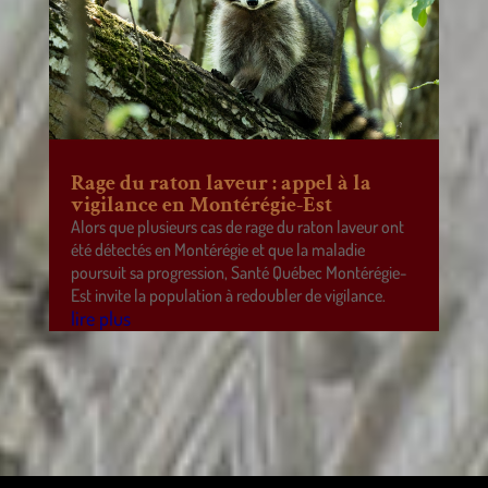
Rage du raton laveur : appel à la
vigilance en Montérégie-Est
Alors que plusieurs cas de rage du raton laveur ont
été détectés en Montérégie et que la maladie
poursuit sa progression, Santé Québec Montérégie-
Est invite la population à redoubler de vigilance.
lire plus