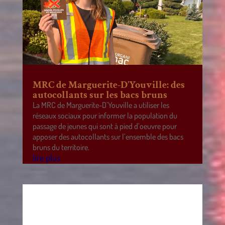
MRC de Marguerite-D’Youville: des
autocollants sur les bacs bruns
La MRC de Marguerite-D’Youville a utiliser les
réseaux sociaux pour informer la population du
passage de jeunes qui sont à pied d’oeuvre pour
apposer des autocollants sur l’ensemble des bacs
bruns du territoire.
lire plus