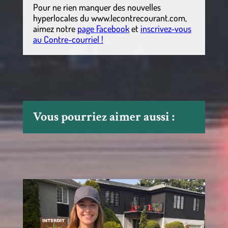
Pour ne rien manquer des nouvelles
hyperlocales
du
www.lecontrecourant.com
,
aimez notre
page Facebook
et
inscrivez-vous
au Contre-courriel !
Vous pourriez aimer aussi :