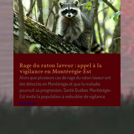
Rage du raton laveur : appel à la
vigilance en Montérégie-Est
Alors que plusieurs cas de rage du raton laveur ont
été détectés en Montérégie et que la maladie
poursuit sa progression, Santé Québec Montérégie-
Est invite la population à redoubler de vigilance.
lire plus