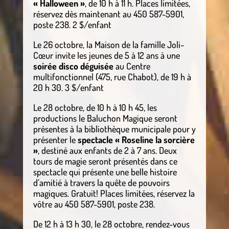
« Halloween »
, de 10 h à 11 h. Places limitées,
réservez dès maintenant au 450 587-5901,
poste 238. 2 $/enfant
Le 26 octobre, la Maison de la famille Joli-
Cœur invite les jeunes de 5 à 12 ans à une
soirée disco déguisée
au Centre
multifonctionnel (475, rue Chabot), de 19 h à
20 h 30. 3 $/enfant
Le 28 octobre, de 10 h à 10 h 45, les
productions le Baluchon Magique seront
présentes à la bibliothèque municipale pour y
présenter le
spectacle « Roseline la sorcière
»
, destiné aux enfants de 2 à 7 ans. Deux
tours de magie seront présentés dans ce
spectacle qui présente une belle histoire
d’amitié à travers la quête de pouvoirs
magiques. Gratuit! Places limitées, réservez la
vôtre au 450 587-5901, poste 238.
De 12 h à 13 h 30, le 28 octobre, rendez-vous