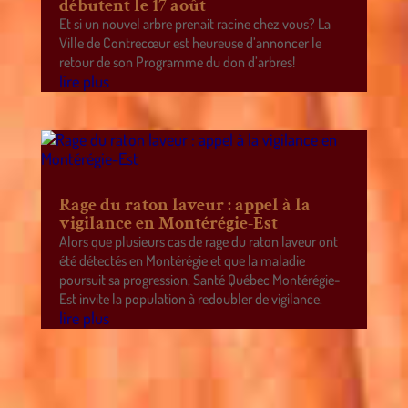
débutent le 17 août
Et si un nouvel arbre prenait racine chez vous? La
Ville de Contrecœur est heureuse d’annoncer le
retour de son Programme du don d’arbres!
lire plus
Rage du raton laveur : appel à la
vigilance en Montérégie-Est
Alors que plusieurs cas de rage du raton laveur ont
été détectés en Montérégie et que la maladie
poursuit sa progression, Santé Québec Montérégie-
Est invite la population à redoubler de vigilance.
lire plus