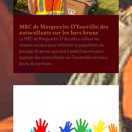
MRC de Marguerite-D’Youville: des
autocollants sur les bacs bruns
La MRC de Marguerite-D’Youville a utiliser les
réseaux sociaux pour informer la population du
passage de jeunes qui sont à pied d’oeuvre pour
apposer des autocollants sur l’ensemble des bacs
bruns du territoire.
lire plus