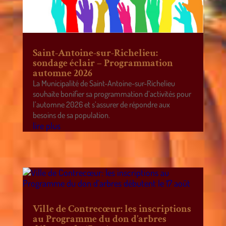
Saint-Antoine-sur-Richelieu:
sondage éclair – Programmation
automne 2026
La Municipalité de Saint-Antoine-sur-Richelieu
souhaite bonifier sa programmation d’activités pour
l’automne 2026 et s’assurer de répondre aux
besoins de sa population.
lire plus
Ville de Contrecœur: les inscriptions
au Programme du don d’arbres