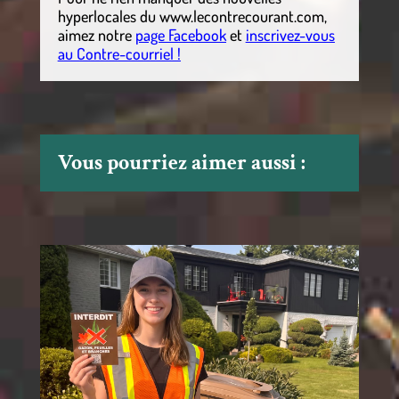
hyperlocales
du
www.lecontrecourant.com
,
aimez notre
page Facebook
et
inscrivez-vous
au Contre-courriel !
Vous pourriez aimer aussi :