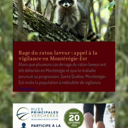
Rage du raton laveur : appel à la
vigilance en Montérégie-Est
Alors que plusieurs cas de rage du raton laveur ont
été détectés en Montérégie et que la maladie
poursuit sa progression, Santé Québec Montérégie-
Est invite la population à redoubler de vigilance.
lire plus