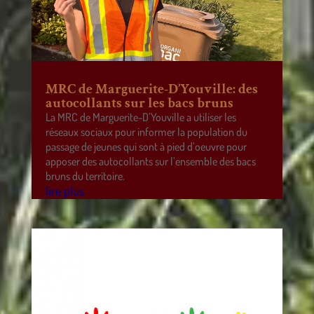
MRC de Marguerite-D’Youville: des
autocollants sur les bacs bruns
La MRC de Marguerite-D’Youville a utiliser les
réseaux sociaux pour informer la population du
passage de jeunes qui sont à pied d’oeuvre pour
apposer des autocollants sur l’ensemble des bacs
bruns du territoire.
lire plus