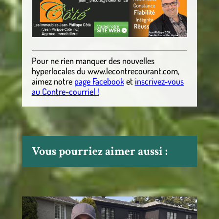
Pour ne rien manquer des nouvelles
hyperlocales
du
www.lecontrecourant.com
,
aimez notre
page Facebook
et
inscrivez-vous
au Contre-courriel !
Vous pourriez aimer aussi :