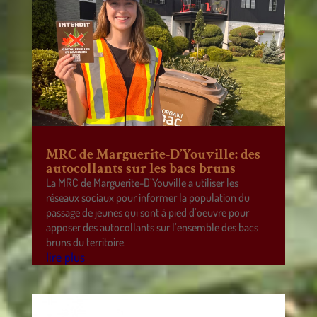
MRC de Marguerite-D’Youville: des
autocollants sur les bacs bruns
La MRC de Marguerite-D’Youville a utiliser les
réseaux sociaux pour informer la population du
passage de jeunes qui sont à pied d’oeuvre pour
apposer des autocollants sur l’ensemble des bacs
bruns du territoire.
lire plus