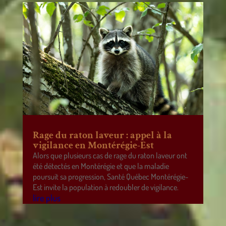
Rage du raton laveur : appel à la
vigilance en Montérégie-Est
Alors que plusieurs cas de rage du raton laveur ont
été détectés en Montérégie et que la maladie
poursuit sa progression, Santé Québec Montérégie-
Est invite la population à redoubler de vigilance.
lire plus