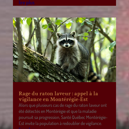
lire plus
Rage du raton laveur : appel à la
vigilance en Montérégie-Est
Alors que plusieurs cas de rage du raton laveur ont
été détectés en Montérégie et que la maladie
poursuit sa progression, Santé Québec Montérégie-
Est invite la population à redoubler de vigilance.