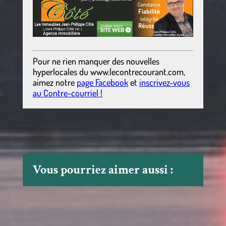
Pour ne rien manquer des nouvelles
hyperlocales
du
www.lecontrecourant.com
,
aimez notre
page Facebook
et
inscrivez-vous
au Contre-courriel !
Vous pourriez aimer aussi :