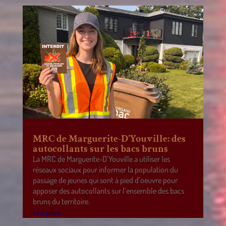
MRC de Marguerite-D’Youville: des
autocollants sur les bacs bruns
La MRC de Marguerite-D’Youville a utiliser les
réseaux sociaux pour informer la population du
passage de jeunes qui sont à pied d’oeuvre pour
apposer des autocollants sur l’ensemble des bacs
bruns du territoire.
lire plus