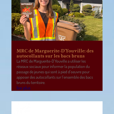
MRC de Marguerite-D’Youville: des
autocollants sur les bacs bruns
La MRC de Marguerite-D’Youville a utiliser les
réseaux sociaux pour informer la population du
passage de jeunes qui sont à pied d’oeuvre pour
apposer des autocollants sur l’ensemble des bacs
bruns du territoire.
lire plus