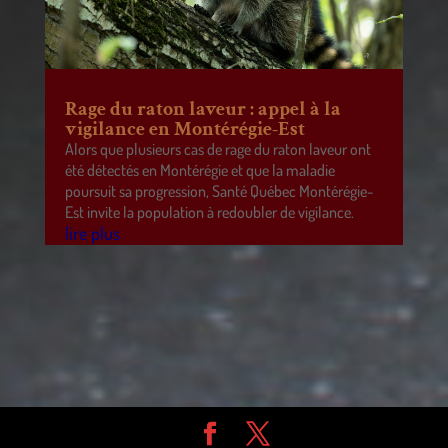
Rage du raton laveur : appel à la
vigilance en Montérégie-Est
Alors que plusieurs cas de rage du raton laveur ont
été détectés en Montérégie et que la maladie
poursuit sa progression, Santé Québec Montérégie-
Est invite la population à redoubler de vigilance.
lire plus