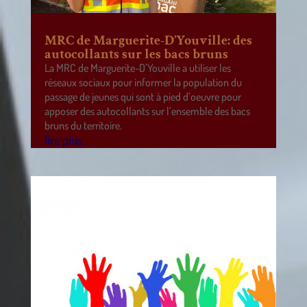
MRC de Marguerite-D’Youville: des
autocollants sur les bacs bruns
La MRC de Marguerite-D’Youville a utiliser les
réseaux sociaux pour informer la population du
passage de jeunes qui sont à pied d’oeuvre pour
apposer des autocollants sur l’ensemble des bacs
bruns du territoire.
lire plus