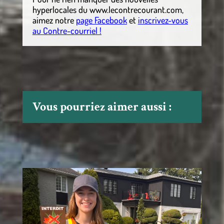
hyperlocales
du
www.lecontrecourant.com
,
aimez notre
page Facebook
et
inscrivez-vous
au Contre-courriel !
Vous pourriez aimer aussi :