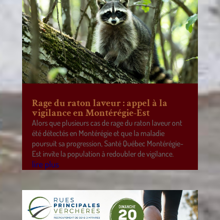
Rage du raton laveur : appel à la
vigilance en Montérégie-Est
Alors que plusieurs cas de rage du raton laveur ont
été détectés en Montérégie et que la maladie
poursuit sa progression, Santé Québec Montérégie-
Est invite la population à redoubler de vigilance.
lire plus