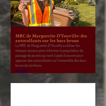
MRC de Marguerite-D’Youville: des
autocollants sur les bacs bruns
La MRC de Marguerite-D’Youville a utiliser les
réseaux sociaux pour informer la population du
passage de jeunes qui sont à pied d’oeuvre pour
apposer des autocollants sur l’ensemble des bacs
bruns du territoire.
lire plus