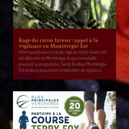
Rage du raton laveur : appel à la
vigilance en Montérégie-Est
Alors que plusieurs cas de rage du raton laveur ont
été détectés en Montérégie et que la maladie
poursuit sa progression, Santé Québec Montérégie-
Est invite la population à redoubler de vigilance.
lire plus