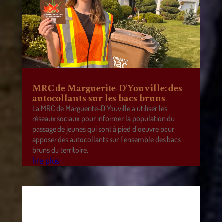
MRC de Marguerite-D’Youville: des
autocollants sur les bacs bruns
La MRC de Marguerite-D’Youville a utiliser les
réseaux sociaux pour informer la population du
passage de jeunes qui sont à pied d’oeuvre pour
apposer des autocollants sur l’ensemble des bacs
bruns du territoire.
lire plus