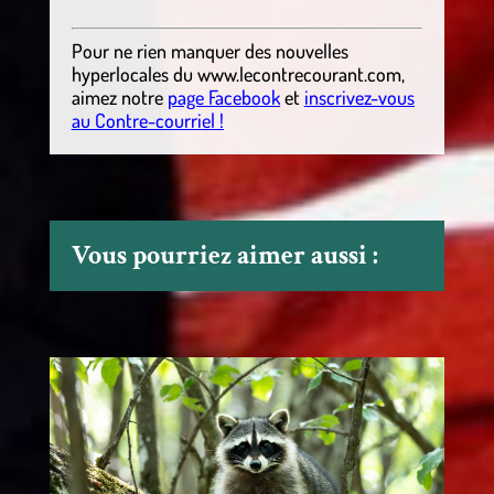
Pour ne rien manquer des nouvelles
hyperlocales
du
www.lecontrecourant.com
,
aimez notre
page Facebook
et
inscrivez-vous
au Contre-courriel !
Vous pourriez aimer aussi :