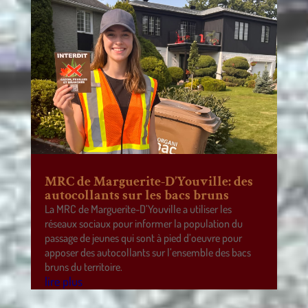
MRC de Marguerite-D’Youville: des
autocollants sur les bacs bruns
La MRC de Marguerite-D’Youville a utiliser les
réseaux sociaux pour informer la population du
passage de jeunes qui sont à pied d’oeuvre pour
apposer des autocollants sur l’ensemble des bacs
bruns du territoire.
lire plus