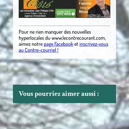
Pour ne rien manquer des nouvelles
hyperlocales
du
www.lecontrecourant.com
,
aimez notre
page Facebook
et
inscrivez-vous
au Contre-courriel !
Vous pourriez aimer aussi :