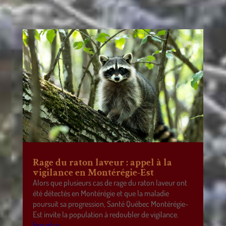
Rage du raton laveur : appel à la
vigilance en Montérégie-Est
Alors que plusieurs cas de rage du raton laveur ont
été détectés en Montérégie et que la maladie
poursuit sa progression, Santé Québec Montérégie-
Est invite la population à redoubler de vigilance.
lire plus