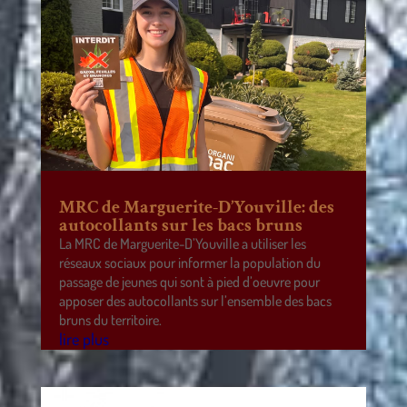
MRC de Marguerite-D’Youville: des
autocollants sur les bacs bruns
La MRC de Marguerite-D’Youville a utiliser les
réseaux sociaux pour informer la population du
passage de jeunes qui sont à pied d’oeuvre pour
apposer des autocollants sur l’ensemble des bacs
bruns du territoire.
lire plus