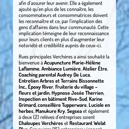
afin d’assurer leur avenir. Elle a également
ajouté qu’en plus de les connaître, les
consommateurs et consommatrices doivent
les reconnaître et ce, par l’implication des
gens d’affaires dans leur communauté. Cette
implication témoigne de leur reconnaissance
pour leurs clients en plus d’augmenter leur
notoriété et crédibilité auprès de ceux-ci.
Rues principales Verchères a ainsi souhaité la
bienvenue à
Acupuncture Marie-Hélène
Laflamme
,
Ambiance Lumière
,
Atelier Être
,
Coaching parental Audrey De Luca
,
Entretien Arbres et Terrains Bissonnette
Inc.
,
Époxy River
,
Fruiterie du village –
fleurs et jardin
,
Hypnose Josée Therrien
,
Inspection en bâtiment Rive-Sud
,
Karine
Grimard, conseillère Tupperware
,
Luciole en
herbes
,
Manukure Kry
,
Segsea
et également
à deux (2) relèves d’entreprises soient
Chaloupes Verchères
et
Restaurant Welat