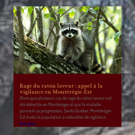
Rage du raton laveur : appel à la
vigilance en Montérégie-Est
Alors que plusieurs cas de rage du raton laveur ont
été détectés en Montérégie et que la maladie
poursuit sa progression, Santé Québec Montérégie-
Est invite la population à redoubler de vigilance.
lire plus