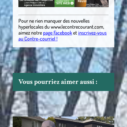
Pour ne rien manquer des nouvelles
hyperlocales
du
www.lecontrecourant.com
,
aimez notre
page Facebook
et
inscrivez-vous
au Contre-courriel !
Vous pourriez aimer aussi :