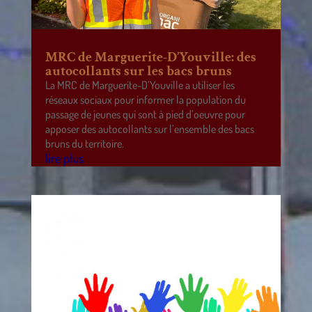
MRC de Marguerite-D’Youville: des
autocollants sur les bacs bruns
La MRC de Marguerite-D’Youville a utiliser les
réseaux sociaux pour informer la population du
passage de jeunes qui sont à pied d’oeuvre pour
apposer des autocollants sur l’ensemble des bacs
bruns du territoire.
lire plus