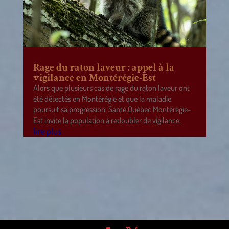
Rage du raton laveur : appel à la
vigilance en Montérégie-Est
Alors que plusieurs cas de rage du raton laveur ont
été détectés en Montérégie et que la maladie
poursuit sa progression, Santé Québec Montérégie-
Est invite la population à redoubler de vigilance.
lire plus