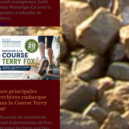
ursuit sa progression, Santé
ébec Montérégie-Est invite la
pulation à redoubler de
gilance.
e plus
ues principales
erchères embarque
ans la Course Terry
ox!
tte année, les membres du
nseil d’administration de Rues
incipales Verchères sont fiers