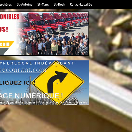
erchères
St-Antoine
St-Marc
St-Roch
Calixa-Lavallée