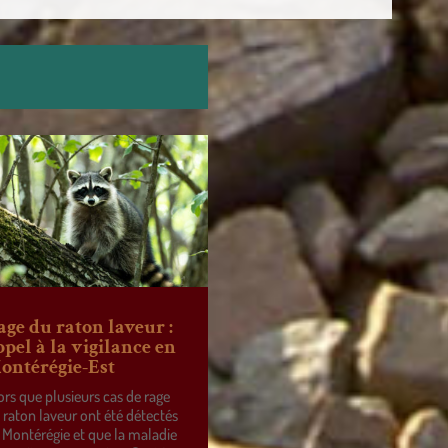
age du raton laveur :
ppel à la vigilance en
ontérégie-Est
ors que plusieurs cas de rage
 raton laveur ont été détectés
 Montérégie et que la maladie