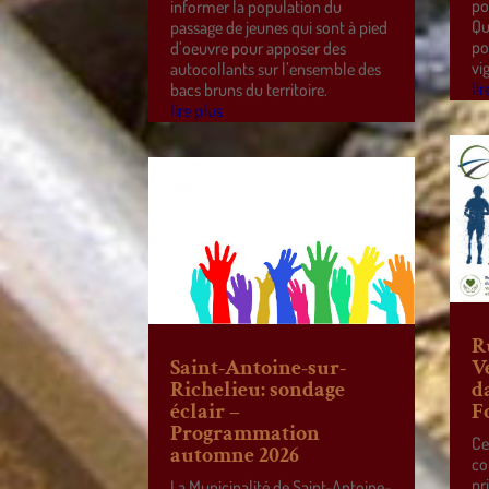
po
informer la population du
Qu
passage de jeunes qui sont à pied
po
d’oeuvre pour apposer des
vi
autocollants sur l’ensemble des
lir
bacs bruns du territoire.
lire plus
R
Saint-Antoine-sur-
V
Richelieu: sondage
d
éclair –
F
Programmation
Ce
automne 2026
co
pr
La Municipalité de Saint-Antoine-