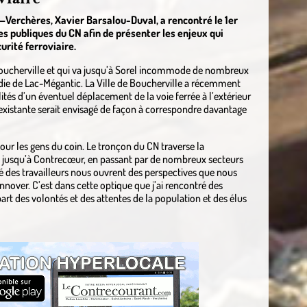
erchères, Xavier Barsalou-Duval, a rencontré le 1er
res publiques du CN afin de présenter les enjeux qui
urité ferroviaire.
 Boucherville et qui va jusqu’à Sorel incommode de nombreux
gédie de Lac-Mégantic. La Ville de Boucherville a récemment
lités d’un éventuel déplacement de la voie ferrée à l’extérieur
xistante serait envisagé de façon à correspondre davantage
pour les gens du coin. Le tronçon du CN traverse la
e jusqu’à Contrecœur, en passant par de nombreux secteurs
té des travailleurs nous ouvrent des perspectives que nous
nnover. C’est dans cette optique que j’ai rencontré des
part des volontés et des attentes de la population et des élus