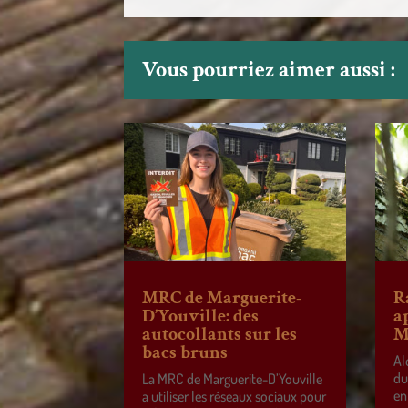
Vous pourriez aimer aussi :
MRC de Marguerite-
R
D’Youville: des
a
autocollants sur les
M
bacs bruns
Al
du
La MRC de Marguerite-D’Youville
en
a utiliser les réseaux sociaux pour