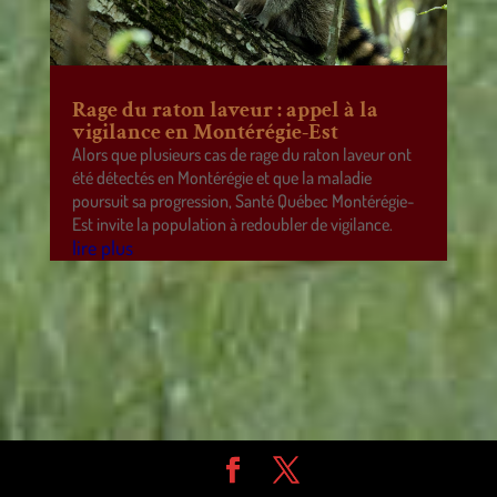
Rage du raton laveur : appel à la
vigilance en Montérégie-Est
Alors que plusieurs cas de rage du raton laveur ont
été détectés en Montérégie et que la maladie
poursuit sa progression, Santé Québec Montérégie-
Est invite la population à redoubler de vigilance.
lire plus