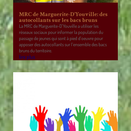
MRC de Marguerite-D’Youville: des
autocollants sur les bacs bruns
La MRC de Marguerite-D’Youville a utiliser les
réseaux sociaux pour informer la population du
passage de jeunes qui sont à pied d’oeuvre pour
apposer des autocollants sur l’ensemble des bacs
bruns du territoire.
lire plus