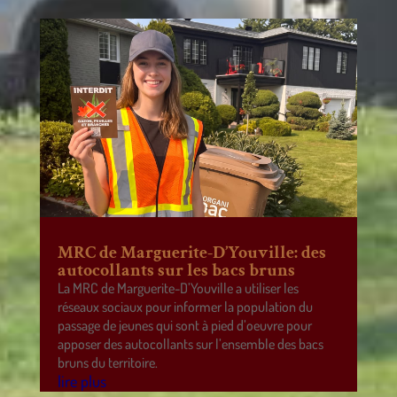
MRC de Marguerite-D’Youville: des
autocollants sur les bacs bruns
La MRC de Marguerite-D’Youville a utiliser les
réseaux sociaux pour informer la population du
passage de jeunes qui sont à pied d’oeuvre pour
apposer des autocollants sur l’ensemble des bacs
bruns du territoire.
lire plus