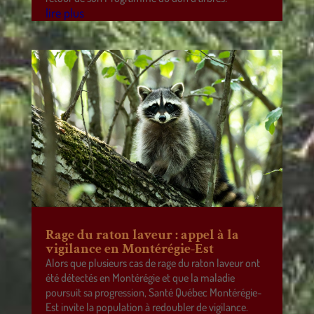
lire plus
Rage du raton laveur : appel à la
vigilance en Montérégie-Est
Alors que plusieurs cas de rage du raton laveur ont
été détectés en Montérégie et que la maladie
poursuit sa progression, Santé Québec Montérégie-
Est invite la population à redoubler de vigilance.