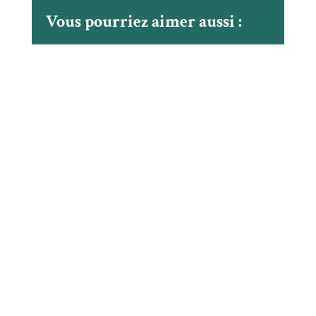
Vous pourriez aimer aussi :
La MRC de Marguerite-D’Youville a utiliser les
réseaux sociaux pour informer la population du
passage de jeunes qui sont à pied d’oeuvre pour
apposer des autocollants sur l’ensemble des bacs
bruns du territoire.