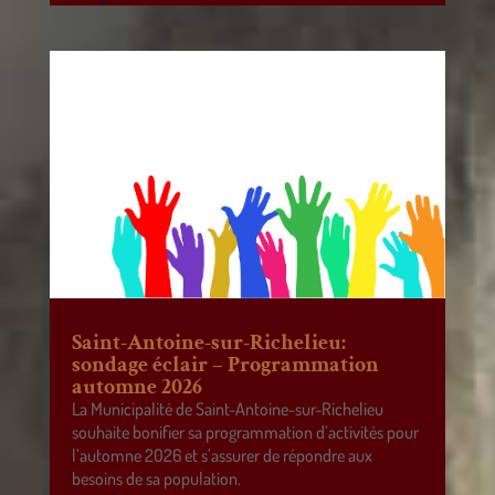
Saint-Antoine-sur-Richelieu:
sondage éclair – Programmation
automne 2026
La Municipalité de Saint-Antoine-sur-Richelieu
souhaite bonifier sa programmation d’activités pour
l’automne 2026 et s’assurer de répondre aux
besoins de sa population.