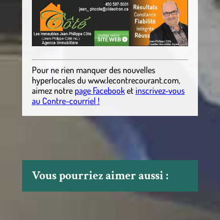
Pour ne rien manquer des nouvelles
hyperlocales
du
www.lecontrecourant.com
,
aimez notre
page Facebook
et
inscrivez-vous
au Contre-courriel !
Vous pourriez aimer aussi :