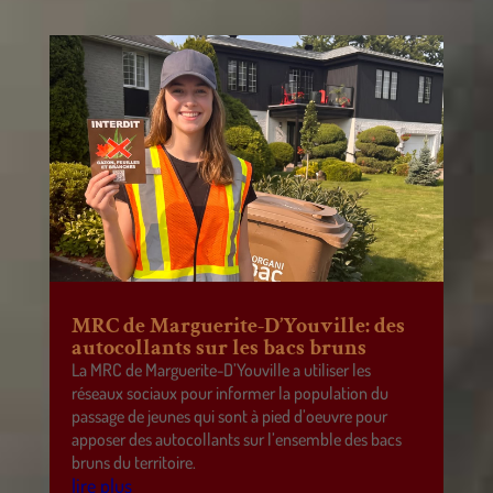
MRC de Marguerite-D’Youville: des
autocollants sur les bacs bruns
La MRC de Marguerite-D’Youville a utiliser les
réseaux sociaux pour informer la population du
passage de jeunes qui sont à pied d’oeuvre pour
apposer des autocollants sur l’ensemble des bacs
bruns du territoire.
lire plus