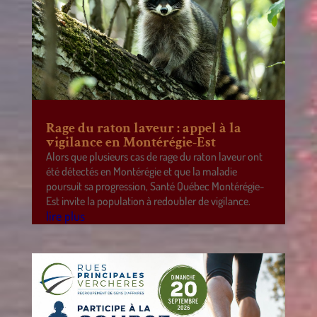
Rage du raton laveur : appel à la
vigilance en Montérégie-Est
Alors que plusieurs cas de rage du raton laveur ont
été détectés en Montérégie et que la maladie
poursuit sa progression, Santé Québec Montérégie-
Est invite la population à redoubler de vigilance.
lire plus