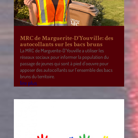
MRC de Marguerite-D’Youville: des
autocollants sur les bacs bruns
La MRC de Marguerite-D’Youville a utiliser les
réseaux sociaux pour informer la population du
passage de jeunes qui sont à pied d’oeuvre pour
apposer des autocollants sur l’ensemble des bacs
bruns du territoire.
lire plus