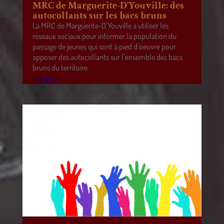
MRC de Marguerite-D’Youville: des
autocollants sur les bacs bruns
La MRC de Marguerite-D’Youville a utiliser les
réseaux sociaux pour informer la population du
passage de jeunes qui sont à pied d’oeuvre pour
apposer des autocollants sur l’ensemble des bacs
bruns du territoire.
lire plus