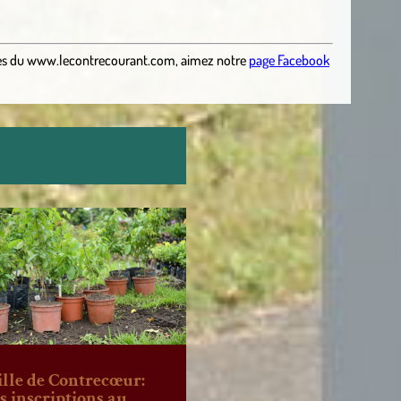
es
du
www.lecontrecourant.com
,
aimez notre
page Facebook
ille de Contrecœur:
es inscriptions au