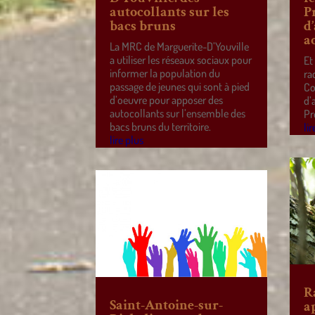
autocollants sur les
P
bacs bruns
d
a
La MRC de Marguerite-D’Youville
a utiliser les réseaux sociaux pour
Et
informer la population du
ra
passage de jeunes qui sont à pied
Co
d’oeuvre pour apposer des
d’
autocollants sur l’ensemble des
Pr
bacs bruns du territoire.
lir
lire plus
R
Saint-Antoine-sur-
a