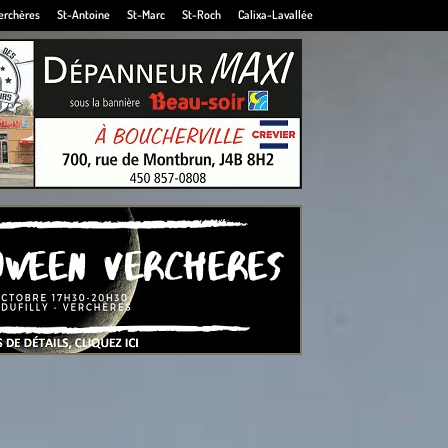
erchères
St-Antoine
St-Marc
St-Roch
Calixa-Lavallée