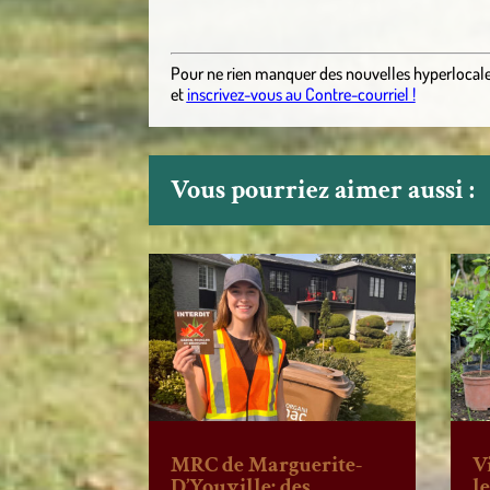
Pour ne rien manquer des nouvelles hyperlocal
et
inscrivez-vous au Contre-courriel !
Vous pourriez aimer aussi :
MRC de Marguerite-
V
D’Youville: des
l