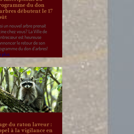
rogramme du don
’arbres débutent le 17
oût
 si un nouvel arbre prenait
cine chez vous? La Ville de
ntrecœur est heureuse
annoncer le retour de son
ogramme du don d’arbres!
e plus
age du raton laveur :
ppel à la vigilance en